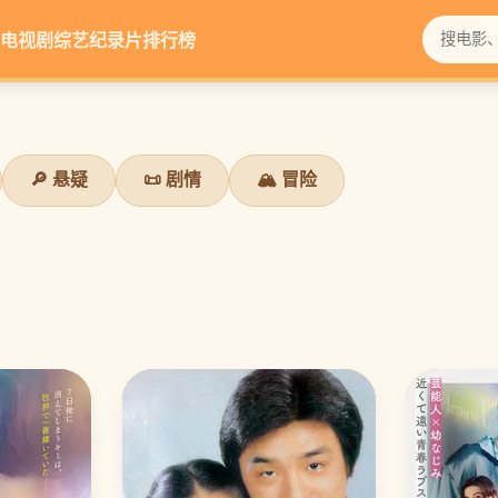
电视剧
综艺
纪录片
排行榜
🔎 悬疑
📜 剧情
🏔️ 冒险