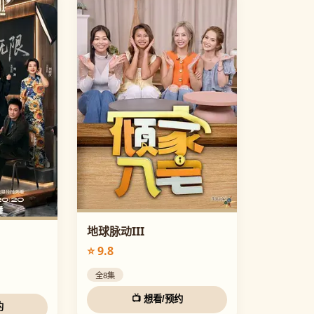
地球脉动III
⭐ 9.8
全8集
📺 想看/预约
约