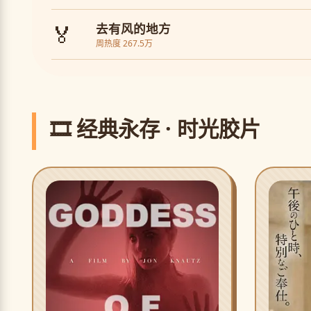
🏅
去有风的地方
周热度 267.5万
🎞️ 经典永存 · 时光胶片