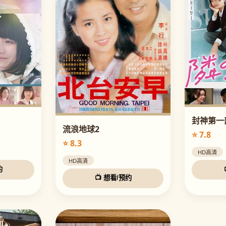
封神第一
流浪地球2
⭐ 7.8
⭐ 8.3
HD高清
HD高清
约
📺 想看/预约