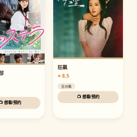
狂飙
部
⭐ 8.5
全39集
📺 想看/预约
📺 想看/预约