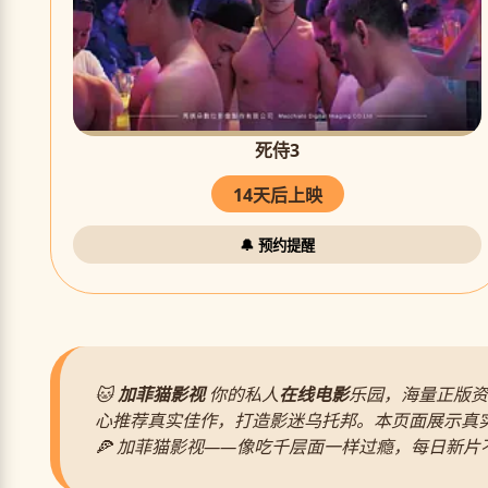
死侍3
14天后上映
🔔 预约提醒
🐱
加菲猫影视
你的私人
在线电影
乐园，海量正版资
心推荐真实佳作，打造影迷乌托邦。本页面展示真
🍕 加菲猫影视——像吃千层面一样过瘾，每日新