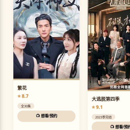
繁花
⭐ 8.7
大逃脱第四季
⭐ 9.1
全30集
📺 想看/预约
2023季完结
📺 想看/预