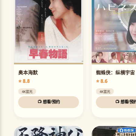
奥本海默
蜘蛛侠：纵横宇宙
⭐ 8.8
⭐ 8.6
4K蓝光
4K蓝光
📺 想看/预约
📺 想看/预