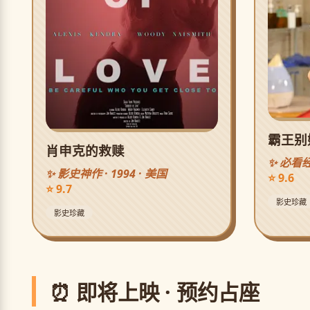
霸王别
肖申克的救赎
✨ 必看经
✨ 影史神作 · 1994 · 美国
⭐ 9.6
⭐ 9.7
影史珍藏
影史珍藏
⏰ 即将上映 · 预约占座