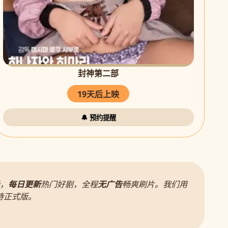
封神第二部
19天后上映
🔔 预约提醒
，
每日更新
热门好剧，全程
无广告
畅爽刷片。我们用
待正式版。