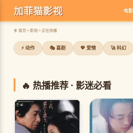
加菲猫影视
电影
蜘蛛侠：纵横宇宙
🍿 首页 > 影视 > 正在热播
百蛛大战，颠覆想象
⚡ 动作
🎭 喜剧
💖 爱情
🚀 科幻
立即观看
❮
🔥 热播推荐 · 影迷必看