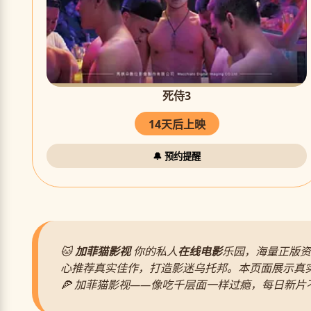
死侍3
14天后上映
🔔 预约提醒
🐱
加菲猫影视
你的私人
在线电影
乐园，海量正版资
心推荐真实佳作，打造影迷乌托邦。本页面展示真
🍕 加菲猫影视——像吃千层面一样过瘾，每日新