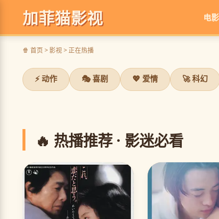
加菲猫影视
电影
蜘蛛侠：纵横宇宙
🍿 首页 > 影视 > 正在热播
百蛛大战，颠覆想象
⚡ 动作
🎭 喜剧
💖 爱情
🚀 科幻
立即观看
❮
🔥 热播推荐 · 影迷必看