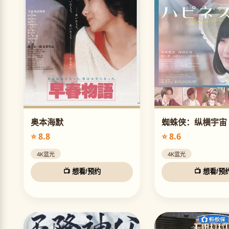
奥本海默
蜘蛛侠：纵横宇宙
⭐ 8.8
⭐ 8.6
4K蓝光
4K蓝光
📺 想看/预约
📺 想看/预