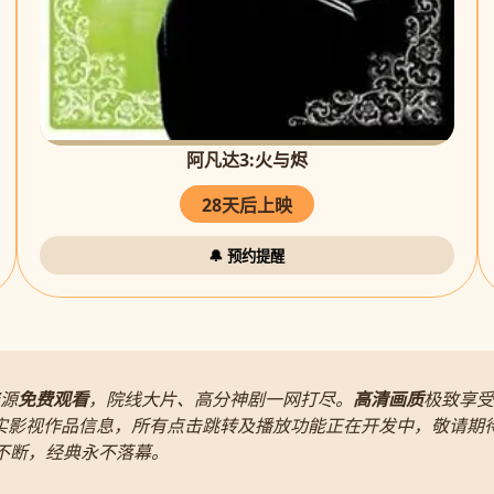
阿凡达3:火与烬
28天后上映
🔔 预约提醒
源
免费观看
，院线大片、高分神剧一网打尽。
高清画质
极致享受
实影视作品信息，所有点击跳转及播放功能正在开发中，敬请期
片不断，经典永不落幕。