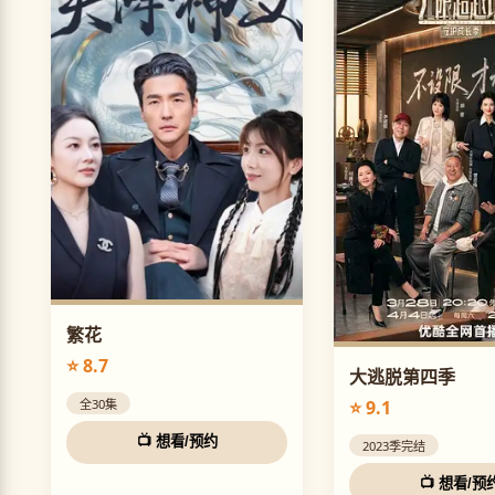
繁花
⭐ 8.7
大逃脱第四季
⭐ 9.1
全30集
📺 想看/预约
2023季完结
📺 想看/预