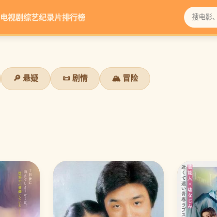
电视剧
综艺
纪录片
排行榜
🔎 悬疑
📜 剧情
🏔️ 冒险