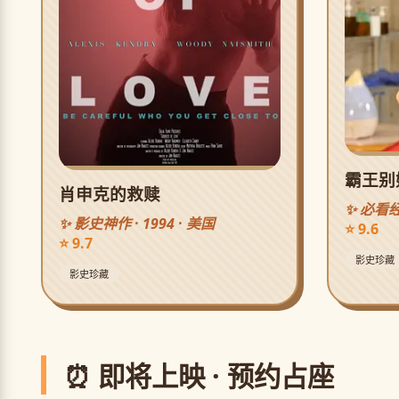
霸王别
肖申克的救赎
✨ 必看经
✨ 影史神作 · 1994 · 美国
⭐ 9.6
⭐ 9.7
影史珍藏
影史珍藏
⏰ 即将上映 · 预约占座