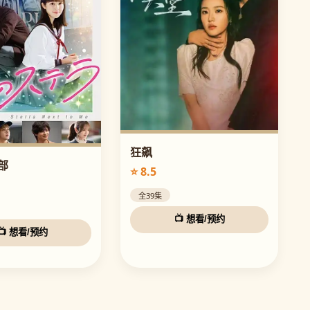
狂飙
部
⭐ 8.5
全39集
📺 想看/预约
📺 想看/预约