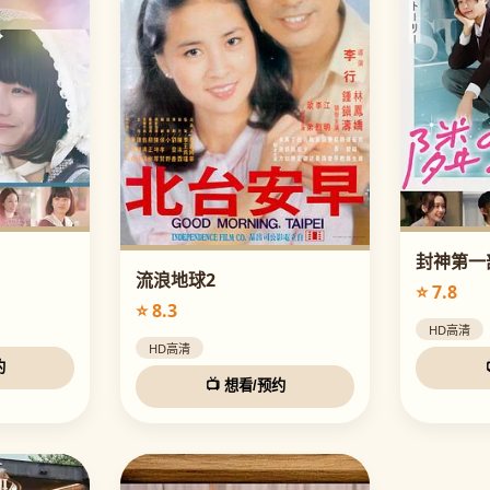
封神第一
流浪地球2
⭐ 7.8
⭐ 8.3
HD高清
HD高清
约
📺 想看/预约