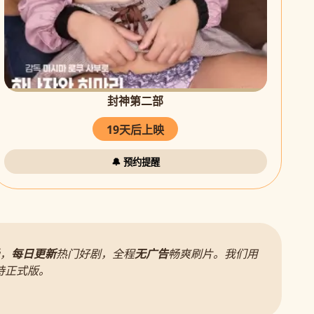
封神第二部
19天后上映
🔔 预约提醒
，
每日更新
热门好剧，全程
无广告
畅爽刷片。我们用
待正式版。