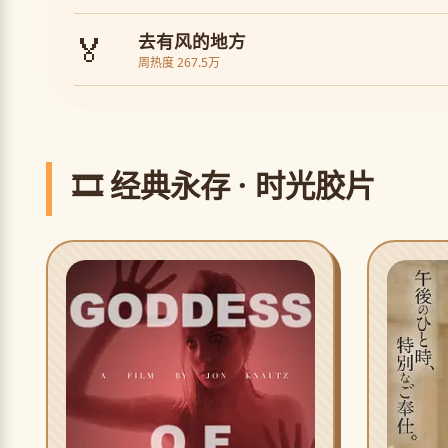
🏅
去有风的地方
周热度 267.5万
🎞️ 经典永存 · 时光胶片