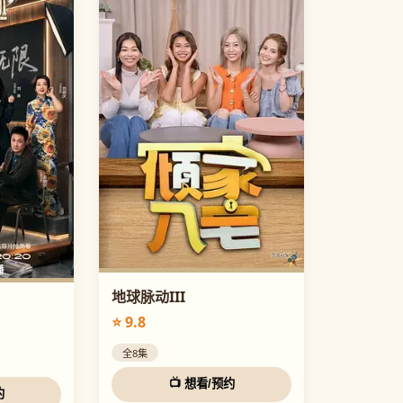
地球脉动III
⭐ 9.8
全8集
📺 想看/预约
约